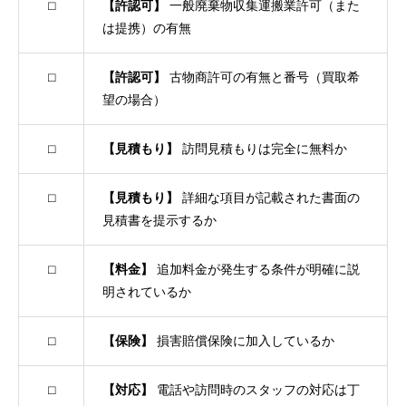
⬜︎
【許認可】
一般廃棄物収集運搬業許可（また
は提携）の有無
⬜︎
【許認可】
古物商許可の有無と番号（買取希
望の場合）
⬜︎
【見積もり】
訪問見積もりは完全に無料か
⬜︎
【見積もり】
詳細な項目が記載された書面の
見積書を提示するか
⬜︎
【料金】
追加料金が発生する条件が明確に説
明されているか
⬜︎
【保険】
損害賠償保険に加入しているか
⬜︎
【対応】
電話や訪問時のスタッフの対応は丁