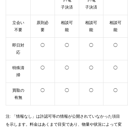
ド/電
ド/電
子決済
子決済
立会い
原則必
相談可
相談可
相談可
不要
要
能
能
能
即日対
◯
◯
◯
◯
応
特殊清
◯
◯
◯
◯
掃
買取の
◯
◯
◯
◯
有無
注: 「情報なし」は許認可等の情報が公開されていなかった項目
を示します。料金はあくまで目安であり、物量や状況によって変