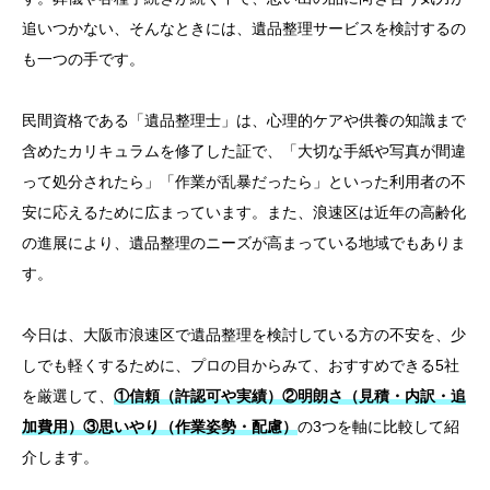
追いつかない、そんなときには、遺品整理サービスを検討するの
も一つの手です。
民間資格である「遺品整理士」は、心理的ケアや供養の知識まで
含めたカリキュラムを修了した証で、「大切な手紙や写真が間違
って処分されたら」「作業が乱暴だったら」といった利用者の不
安に応えるために広まっています。また、浪速区は近年の高齢化
の進展により、遺品整理のニーズが高まっている地域でもありま
す。
今日は、大阪市浪速区で遺品整理を検討している方の不安を、少
しでも軽くするために、プロの目からみて、おすすめできる5社
を厳選して、
①信頼（許認可や実績）②明朗さ（見積・内訳・追
加費用）③思いやり（作業姿勢・配慮）
の3つを軸に比較して紹
介します。