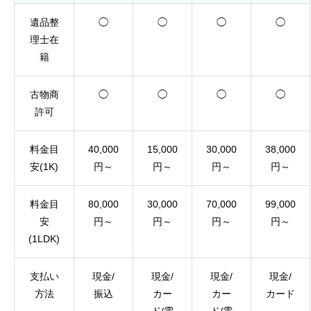
遺品整
◯
◯
◯
◯
理士在
籍
古物商
◯
◯
◯
◯
許可
料金目
40,000
15,000
30,000
38,000
安(1K)
円～
円～
円～
円～
料金目
80,000
30,000
70,000
99,000
安
円～
円～
円～
円～
(1LDK)
支払い
現金/
現金/
現金/
現金/
方法
振込
カー
カー
カード