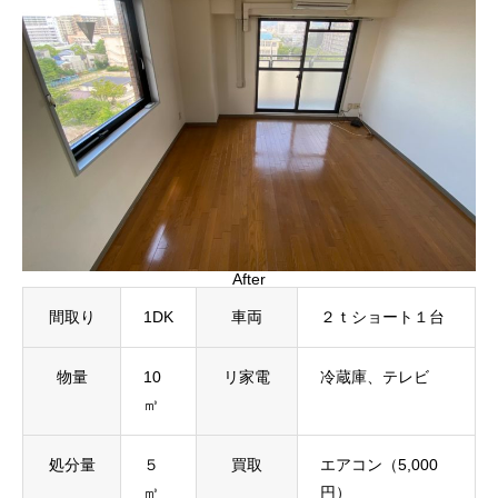
After
間取り
1DK
車両
２ｔショート１台
物量
10
リ家電
冷蔵庫、テレビ
㎥
処分量
５
買取
エアコン（5,000
㎥
円）