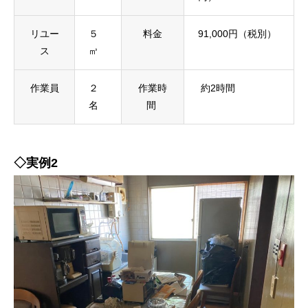
リユー
５
料金
91,000円（税別）
ス
㎥
作業員
２
作業時
約2時間
名
間
◇実例2