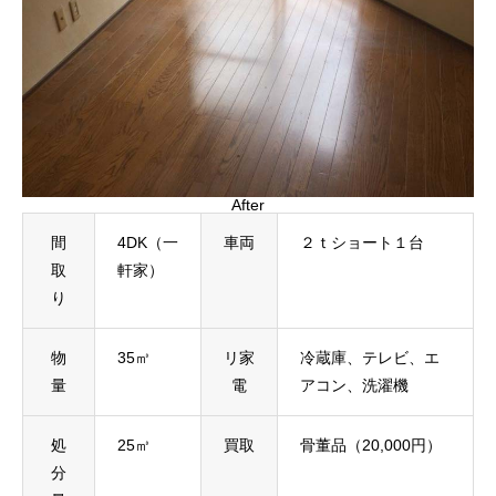
After
間
4DK（一
車両
２ｔショート１台
取
軒家）
り
物
35㎥
リ家
冷蔵庫、テレビ、エ
量
電
アコン、洗濯機
処
25㎥
買取
骨董品（20,000円）
分