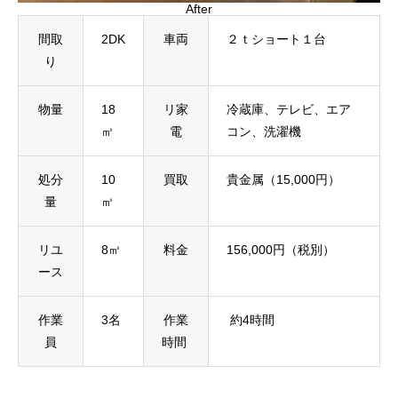
After
間取
2DK
車両
２ｔショート１台
り
物量
18
リ家
冷蔵庫、テレビ、エア
㎥
電
コン、洗濯機
処分
10
買取
貴金属（15,000円）
量
㎥
リユ
8㎥
料金
156,000円（税別）
ース
作業
3名
作業
約4時間
員
時間